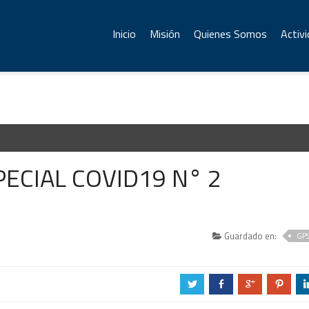
Inicio
Misión
Quienes Somos
Activ
ECIAL COVID19 N° 2
Guardado en:
GP
a
b
c
d