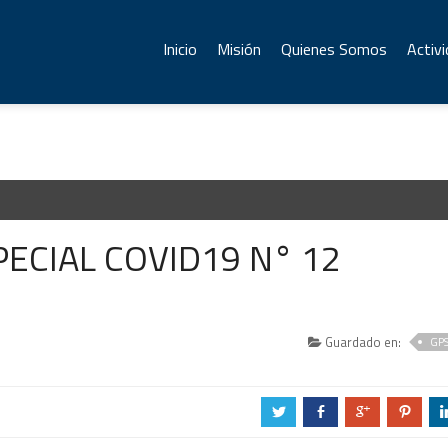
Inicio
Misión
Quienes Somos
Activ
ECIAL COVID19 N° 12
Guardado en:
GP
a
b
c
d