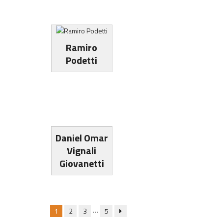
Ramiro
Podetti
Daniel Omar
Vignali
Giovanetti
…
1
2
3
5