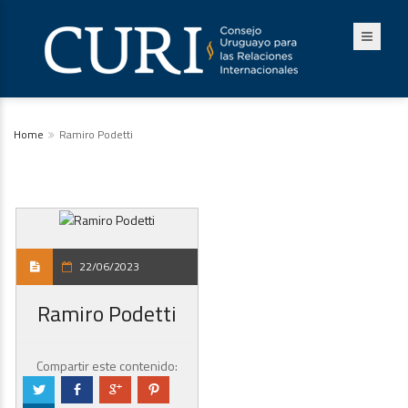
Home
Ramiro Podetti
22/06/2023
Ramiro Podetti
Compartir este contenido:
a
b
c
d