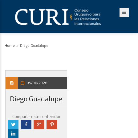
Home
Diego Guadalupe
05/06/2026
Diego Guadalupe
Compartir este contenido:
a
b
c
d
j