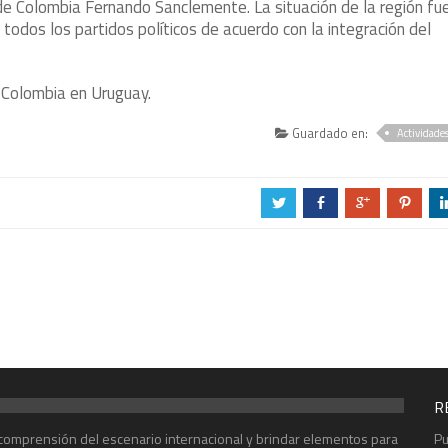
 Colombia Fernando Sanclemente. La situación de la región fu
 todos los partidos políticos de acuerdo con la integración del
 Colombia en Uruguay.
Guardado en:
Actividade
a
b
c
d
R
r comprensión del escenario internacional y brindar elementos para
Pu