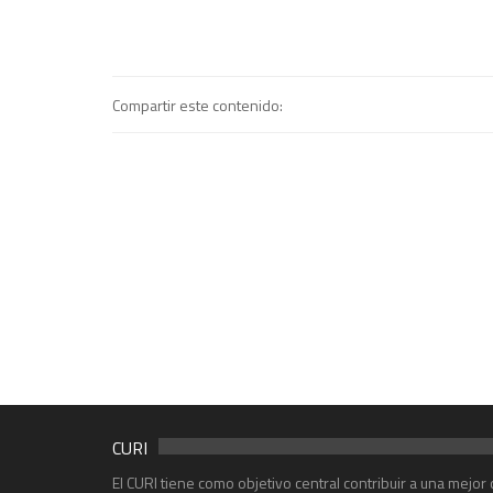
Compartir este contenido:
CURI
El CURI tiene como objetivo central contribuir a una mejo