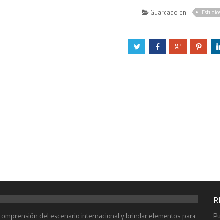
Guardado en:
Estudio
a
b
c
d
R
r comprensión del escenario internacional y brindar elementos para
Pu