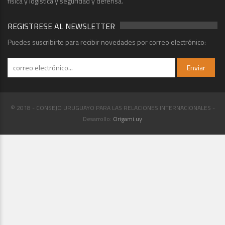
física y logística y seguridad y defensa.
REGISTRESE AL NEWSLETTER
Puedes suscribirte para recibir novedades por correo electrónico:
© 2018 - CONSEJO URUGUAYO PARA LAS RELACIONES INTERNACIONALES -
Desarrollo:
Origami.uy