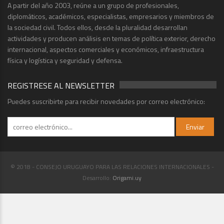
A partir del año 2003, reúne a un grupo de profesionales,
diplomáticos, académicos, especialistas, empresarios y miembros de
la sociedad civil. Todos ellos, desde la pluralidad desarrollan
actividades y producen análisis en temas de política exterior, derecho
internacional, aspectos comerciales y económicos, infraestructura
física y logística y seguridad y defensa.
REGISTRESE AL NEWSLETTER
Puedes suscribirte para recibir novedades por correo electrónico:
© 2018 - CONSEJO URUGUAYO PARA LAS RELACIONES INTERNACIONALES -
Desarrollo:
Origami.uy