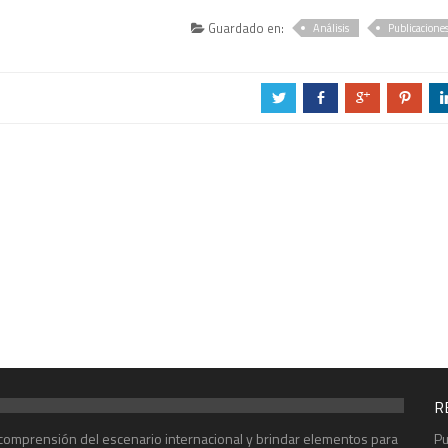
Guardado en:
Análisis
Publicacione
a
b
c
d
R
r comprensión del escenario internacional y brindar elementos para
Pu