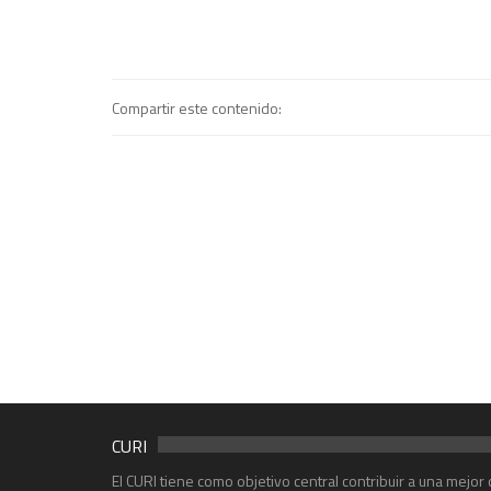
Compartir este contenido:
CURI
El CURI tiene como objetivo central contribuir a una mejo