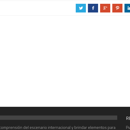
a
b
c
d
R
r comprensión del escenario internacional y brindar elementos para
Pu