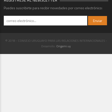
REGISTRESE AL NEWSLETTER
Puedes suscribirte para recibir novedades por correo electrónico:
© 2018 - CONSEJO URUGUAYO PARA LAS RELACIONES INTERNACIONALES -
Desarrollo:
Origami.uy