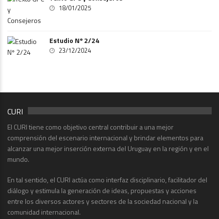
18/01/2025
Estudio Nº 2/24
23/12/2024
CURI
El CURI tiene como objetivo central contribuir a una mejor
comprensión del escenario internacional y brindar elementos para
alcanzar una mejor inserción externa del Uruguay en la región y en el
mundo.
En tal sentido, el CURI actúa como interfaz disciplinario, facilitador del
diálogo y estimula la generación de ideas, propuestas y acciones
entre los diversos actores y sectores de la sociedad nacional y la
comunidad internacional.