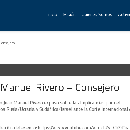
Inicio
Misión
Quienes Somos
Activ
Consejero
 Manuel Rivero – Consejero
o Juan Manuel Rivero expuso sobre las Implicancias para el
os Rusia/Ucrania y Sudáfrica/Israel ante la Corte Internacional
grabación del evento: https://www.youtube.com/watch?v=VhZrFn