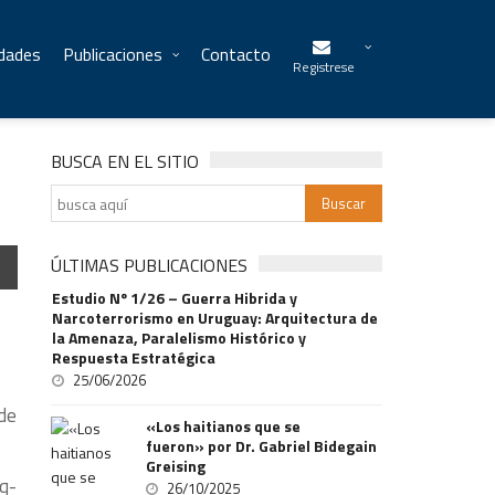
idades
Publicaciones
Contacto
Registrese
BUSCA EN EL SITIO
ÚLTIMAS PUBLICACIONES
Estudio Nº 1/26 – Guerra Hibrida y
Narcoterrorismo en Uruguay: Arquitectura de
la Amenaza, Paralelismo Histórico y
Respuesta Estratégica
25/06/2026
 de
«Los haitianos que se
fueron» por Dr. Gabriel Bidegain
Greising
aq-
26/10/2025