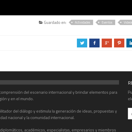
Guardado en:
Actividades
Eventos
Video
a
b
c
d
R
r comprensión del escenario internacional y brindar elementos para
Pu
gión y en el mundo.
el
acilitador del diálogo y estimula la generación de ideas, propuestas y
edad nacional y la comunidad internacional.
, diplomáticos, académicos, especialistas, empresarios y miembros