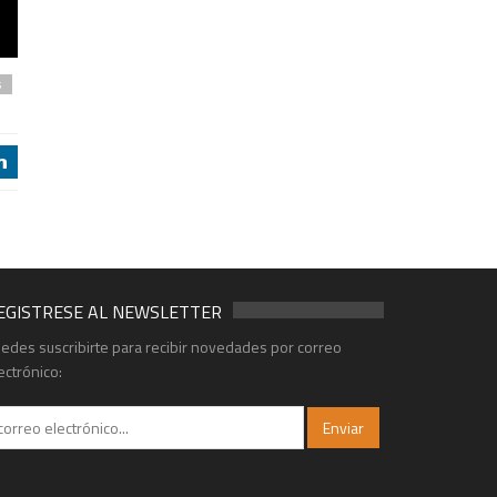
s
j
EGISTRESE AL NEWSLETTER
edes suscribirte para recibir novedades por correo
ectrónico: