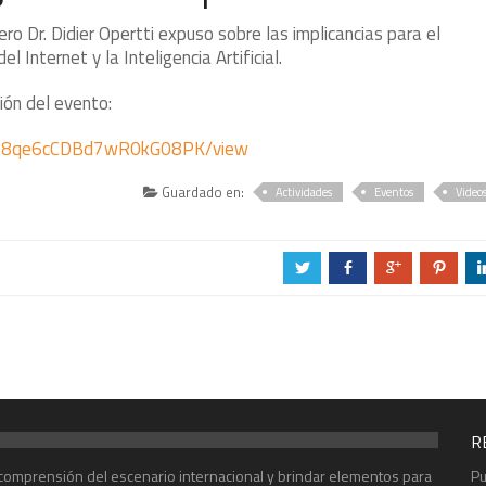
o Dr. Didier Opertti expuso sobre las implicancias para el
l Internet y la Inteligencia Artificial.
ión del evento:
hMkp8qe6cCDBd7wR0kG08PK/view
Guardado en:
Actividades
Eventos
Video
a
b
c
d
R
r comprensión del escenario internacional y brindar elementos para
Pu