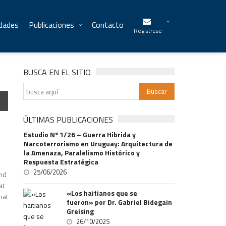
idades
Publicaciones
Contacto
Registrese
BUSCA EN EL SITIO
ÚLTIMAS PUBLICACIONES
Estudio Nº 1/26 – Guerra Hibrida y
Narcoterrorismo en Uruguay: Arquitectura de
la Amenaza, Paralelismo Histórico y
Respuesta Estratégica
25/06/2026
and
at
«Los haitianos que se
hat
fueron» por Dr. Gabriel Bidegain
Greising
26/10/2025