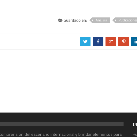
Guardado en:
Análisis
Publicacione
a
b
c
d
R
r comprensión del escenario internacional y brindar elementos para
Pu