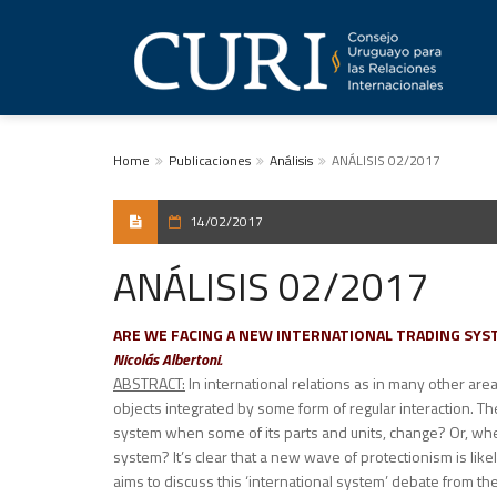
Home
Publicaciones
Análisis
ANÁLISIS 02/2017
14/02/2017
ANÁLISIS 02/2017
ARE WE FACING A NEW INTERNATIONAL TRADING SYSTE
Nicolás Albertoni.
ABSTRACT:
In international relations as in many other are
objects integrated by some form of regular interaction. 
system when some of its parts and units, change? Or, wh
system? It’s clear that a new wave of protectionism is lik
aims to discuss this ‘international system’ debate from th