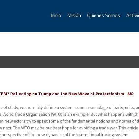
Inicio
Misión
Quienes Somos
Activ
M? Reflecting on Trump and the New Wave of Protectionism
– MD
as of study, we normally define a system as an assemblage of parts, units, 
The World Trade Organization (WTO) is an example. But what happens with th
en new actors try to upset some of the fundamental notions and norms of t
ely next. The WTO may be our best hope for avoiding a trade war. This article
e perspective of the new dynamics of the international trading system.