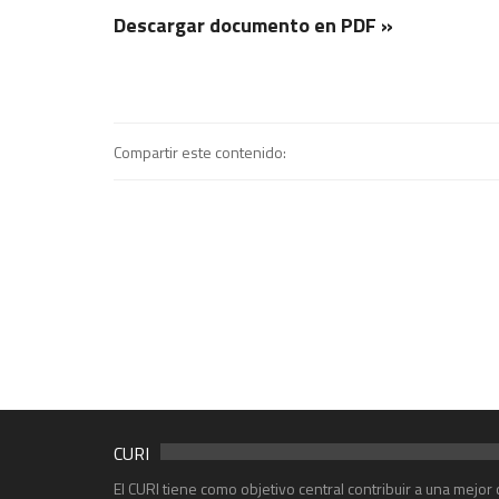
Descargar documento en PDF »
Compartir este contenido:
CURI
El CURI tiene como objetivo central contribuir a una mejo