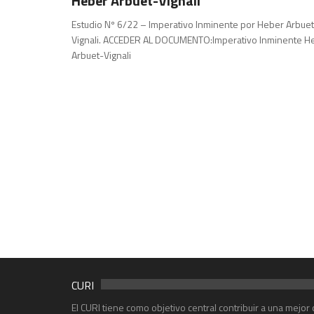
Heber Arbuet-Vignali
Estudio Nº 6/22 – Imperativo Inminente por Heber Arbuet
Vignali. ACCEDER AL DOCUMENTO:Imperativo Inminente H
Arbuet-Vignali
CURI
El CURI tiene como objetivo central contribuir a una mejo