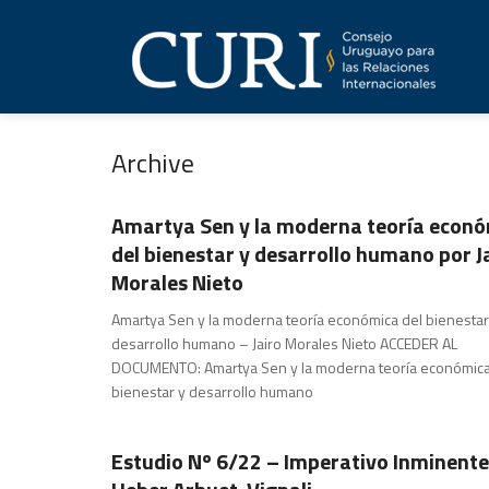
Archive
Publicaciones
Amartya Sen y la moderna teoría econ
del bienestar y desarrollo humano por J
Morales Nieto
Amartya Sen y la moderna teoría económica del bienestar
desarrollo humano – Jairo Morales Nieto ACCEDER AL
DOCUMENTO: Amartya Sen y la moderna teoría económica
bienestar y desarrollo humano
Publicaciones
Estudio Nº 6/22 – Imperativo Inminente