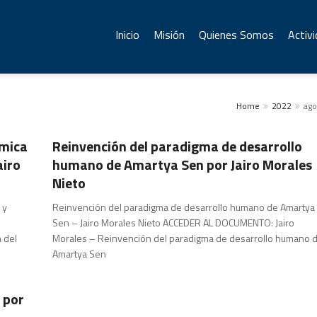
Inicio
Misión
Quienes Somos
Activ
Home
2022
ago
Artículos y Comentarios
ómica
Reinvención del paradigma de desarrollo
airo
humano de Amartya Sen por Jairo Morales
Nieto
 y
Reinvención del paradigma de desarrollo humano de Amartya
Sen – Jairo Morales Nieto ACCEDER AL DOCUMENTO: Jairo
 del
Morales – Reinvención del paradigma de desarrollo humano 
Amartya Sen
 por