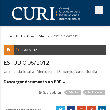
Home
Publicaciones
Estudios
ESTUDIO 06/2012
22/08/2012
ESTUDIO 06/2012
Una herida letal al Mercosur – Dr. Sergio Abreu Bonilla
Descargar documento en PDF »
Guardado en:
Estudios
Publicaciones
Compartir este contenido:
a
b
c
d
j