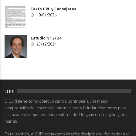
Texto GPC y Consejeros
18/01/2025
Estudio Nº 2/24
23/12/2024
CURI
El CURI tiene como objetivo central contribuir a una mejor
comprensión del escenario internacional y brindar elementos para
alcanzar una mejor inserción externa del Uruguay en la región y en el
mundo.
En tal sentido, el CURI actúa como interfaz disciplinario, facilitador del