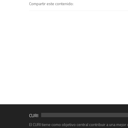
Compartir este contenido:
CURI
El CURI tiene como objetivo central contribuir a una mejo