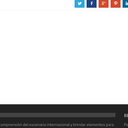
a
b
c
d
R
r comprensión del escenario internacional y brindar elementos para
Pu