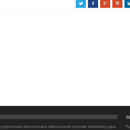
a
b
c
d
R
r comprensión del escenario internacional y brindar elementos para
Pu