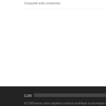
Compartir este contenido:
CURI
El CURI tiene como objetivo central contribuir a una mejo