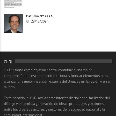
Estudio Nº 2/24
23/12/2024
CURI
El CURI tiene como objetivo central contribuir a una mejor
comprensión del escenario internacional y brindar elementos para
alcanzar una mejor inserción externa del Uruguay en la región y en el
mundo.
En tal sentido, el CURI actúa como interfaz disciplinario, facilitador del
diálogo y estimula la generación de ideas, propuestas y acciones
entre los diversos actores y sectores de la sociedad nacional y la
comunidad internacional.