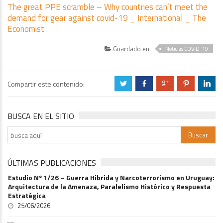
The great PPE scramble – Why countries can’t meet the
demand for gear against covid-19 _ International _ The
Economist
Guardado en:
Noticias COVID-19
Compartir este contenido:
a
b
c
d
j
BUSCA EN EL SITIO
ÚLTIMAS PUBLICACIONES
Estudio Nº 1/26 – Guerra Hibrida y Narcoterrorismo en Uruguay:
Arquitectura de la Amenaza, Paralelismo Histórico y Respuesta
Estratégica
25/06/2026