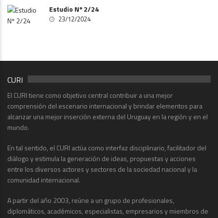
Estudio Nº 2/24
23/12/2024
CURI
El CURI tiene como objetivo central contribuir a una mejor
comprensión del escenario internacional y brindar elementos para
alcanzar una mejor inserción externa del Uruguay en la región y en el
mundo.
En tal sentido, el CURI actúa como interfaz disciplinario, facilitador del
diálogo y estimula la generación de ideas, propuestas y acciones
entre los diversos actores y sectores de la sociedad nacional y la
comunidad internacional.
A partir del año 2003, reúne a un grupo de profesionales,
diplomáticos, académicos, especialistas, empresarios y miembros de