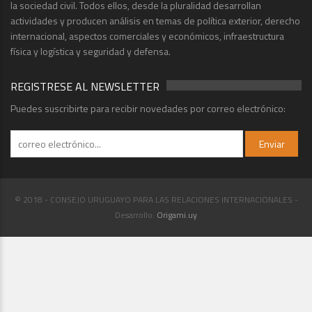
la sociedad civil. Todos ellos, desde la pluralidad desarrollan
actividades y producen análisis en temas de política exterior, derecho
internacional, aspectos comerciales y económicos, infraestructura
física y logística y seguridad y defensa.
REGISTRESE AL NEWSLETTER
Puedes suscribirte para recibir novedades por correo electrónico:
© 2018 - CONSEJO URUGUAYO PARA LAS RELACIONES INTERNACIONALES -
Desarrollo:
Origami.uy