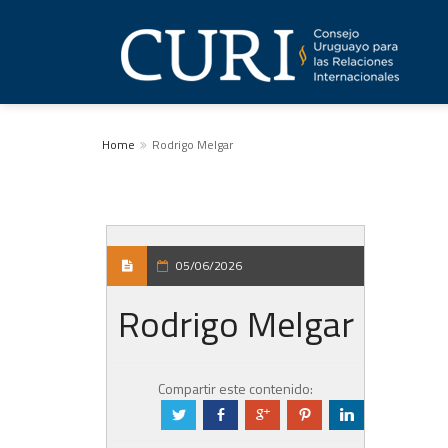
Home
Rodrigo Melgar
05/06/2026
Rodrigo Melgar
Compartir este contenido:
a
b
c
d
j