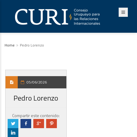
Home
Pedro Lorenzo
05/06/2026
Pedro Lorenzo
Compartir este contenido:
a
b
c
d
j