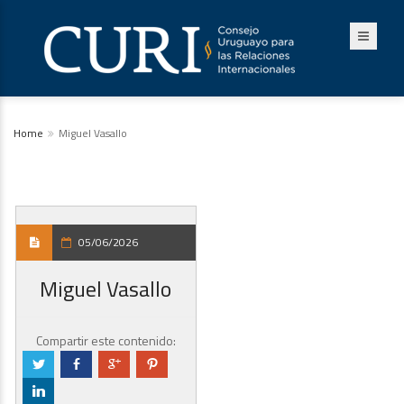
Home
Miguel Vasallo
05/06/2026
Miguel Vasallo
Compartir este contenido:
a
b
c
d
j