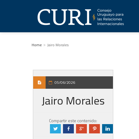
Home
Jairo Morales
05/06/2026
Jairo Morales
Compartir este contenido:
a
b
c
d
j