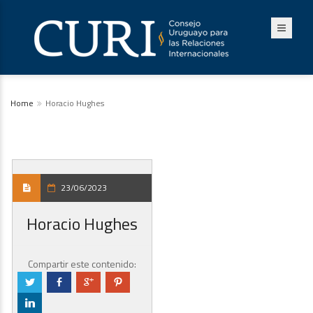
Home
Horacio Hughes
23/06/2023
Horacio Hughes
Compartir este contenido:
a
b
c
d
j