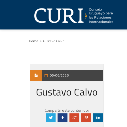
Home
Gustavo Calvo
05/06/2026
Gustavo Calvo
Compartir este contenido:
a
b
c
d
j