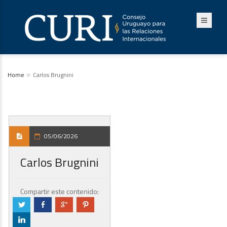
Home
Carlos Brugnini
05/06/2026
Carlos Brugnini
Compartir este contenido:
a
b
c
d
j