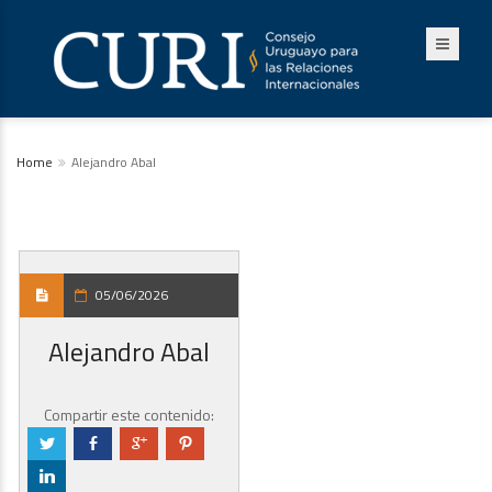
Home
Alejandro Abal
05/06/2026
Alejandro Abal
Compartir este contenido:
a
b
c
d
j