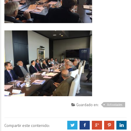
Guardado en:
Actividades
Compartir este contenido:
a
b
c
d
j