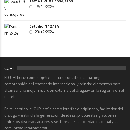
Texto GPC y Consejeros
18/01/2025
Estudio Nº 2/24
23/12/2024
CURI
El CURI tiene como objetivo central contribuir a una mejor
comprensión del escenario internacional y brindar elementos para
alcanzar una mejor inserción externa del Uruguay en la región y en el
mundo.
En tal sentido, el CURI actúa como interfaz disciplinario, facilitador del
diálogo y estimula la generación de ideas, propuestas y acciones
entre los diversos actores y sectores de la sociedad nacional y la
comunidad internacional.