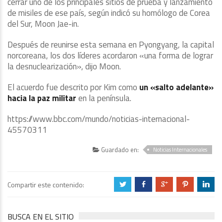
cerrar uno de los principales sitios de prueba y lanzamiento
de misiles de ese país, según indicó su homólogo de Corea
del Sur, Moon Jae-in.
Después de reunirse esta semana en Pyongyang, la capital
norcoreana, los dos líderes acordaron «una forma de lograr
la desnuclearización», dijo Moon.
El acuerdo fue descrito por Kim como
un «salto adelante»
hacia la paz militar
en la península.
https://www.bbc.com/mundo/noticias-internacional-
45570311
Guardado en:
Noticias Internacionales
Compartir este contenido:
a
b
c
d
j
BUSCA EN EL SITIO