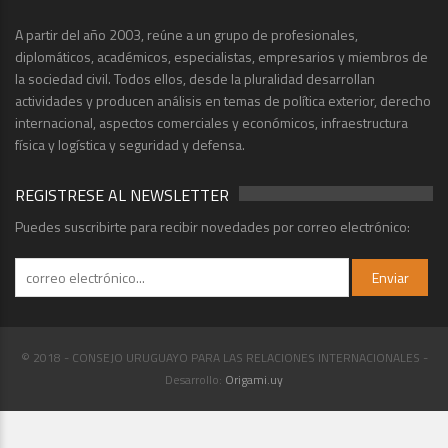
A partir del año 2003, reúne a un grupo de profesionales,
diplomáticos, académicos, especialistas, empresarios y miembros de
la sociedad civil. Todos ellos, desde la pluralidad desarrollan
actividades y producen análisis en temas de política exterior, derecho
internacional, aspectos comerciales y económicos, infraestructura
física y logística y seguridad y defensa.
REGISTRESE AL NEWSLETTER
Puedes suscribirte para recibir novedades por correo electrónico:
© 2018 - CONSEJO URUGUAYO PARA LAS RELACIONES INTERNACIONALES -
Desarrollo:
Origami.uy