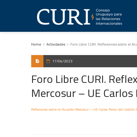
Home
Actividades
Foro Libre CURI. Reflexiones sobre el Ac
17/04/2023
Foro Libre CURI. Refle
Mercosur – UE Carlos P
Reflexiones-sobre-el-Acuerdo-Mercosur-–-UE-Carlos-Perez-del-Castillo-