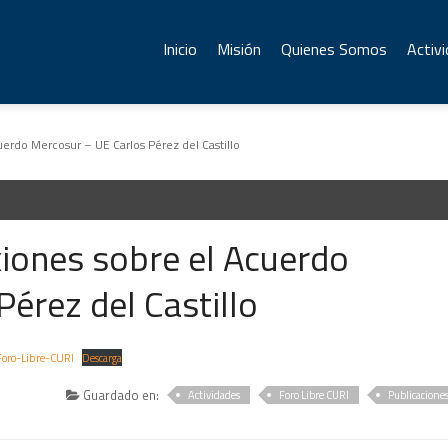
Inicio
Misión
Quienes Somos
Activ
uerdo Mercosur – UE Carlos Pérez del Castillo
xiones sobre el Acuerdo
érez del Castillo
Foro-Libre-CURI
Descarga
Guardado en:
Actividades
Foro Libre CURI
Publicacione