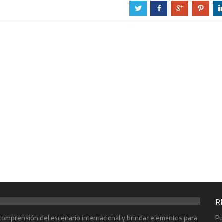
a
b
c
d
R
r comprensión del escenario internacional y brindar elementos para
Pu