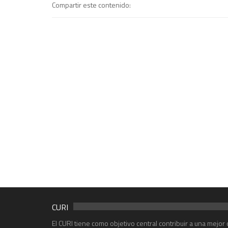
Compartir este contenido:
CURI
El CURI tiene como objetivo central contribuir a una mejo