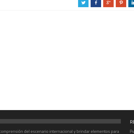
a
b
c
d
R
r comprensión del escenario internacional y brindar elementos para
Pu