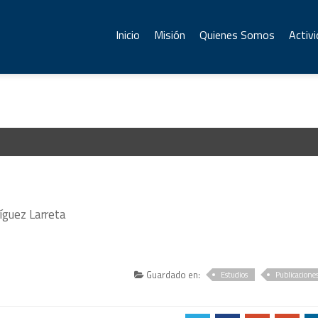
Inicio
Misión
Quienes Somos
Activ
íguez Larreta
Guardado en:
Estudios
Publicacione