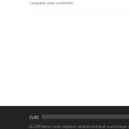
Compartir este contenido:
CURI
El CURI tiene como objetivo central contribuir a una mejo