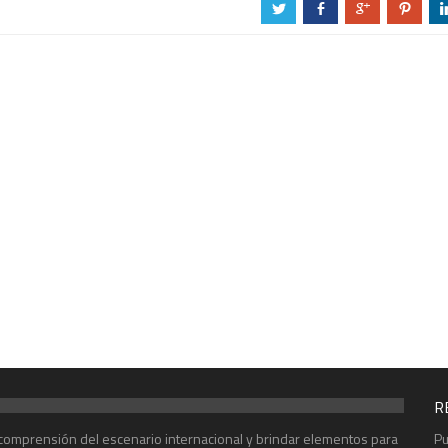
a
b
c
d
R
r comprensión del escenario internacional y brindar elementos para
Pu