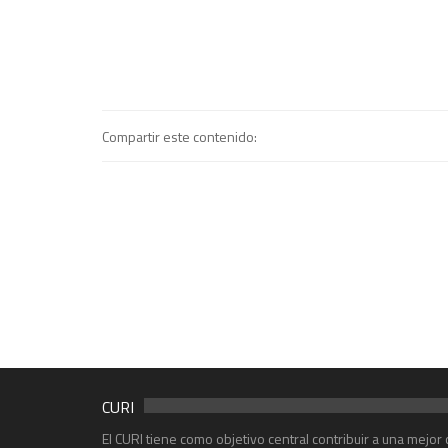
Compartir este contenido:
CURI
El CURI tiene como objetivo central contribuir a una mejo