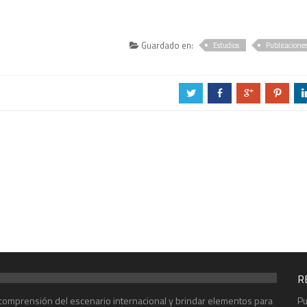
Guardado en:
Estudios
Publicacione
a
b
c
d
R
r comprensión del escenario internacional y brindar elementos para
Pu