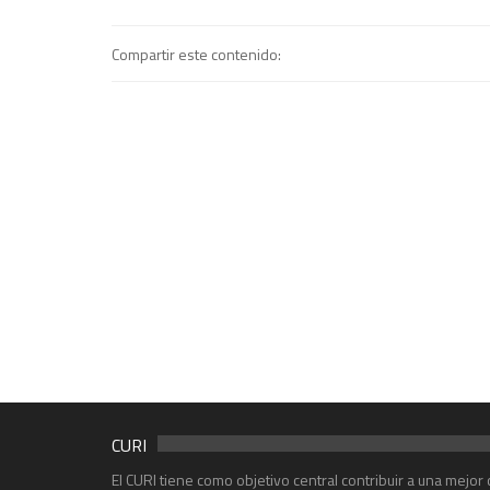
Compartir este contenido:
CURI
El CURI tiene como objetivo central contribuir a una mejo