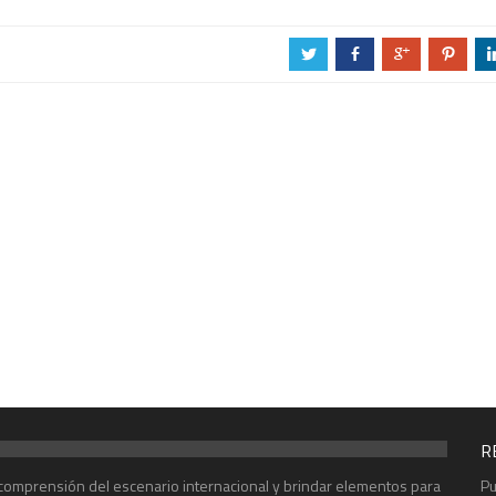
a
b
c
d
R
r comprensión del escenario internacional y brindar elementos para
Pu