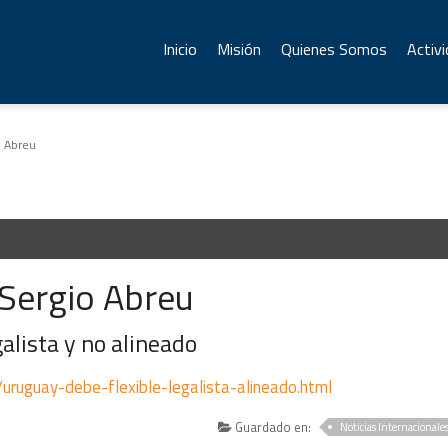
Inicio
Misión
Quienes Somos
Activ
o Abreu
 Sergio Abreu
alista y no alineado
uruguay-debe-flexible-legalista-alineado.html
Guardado en:
Noticias Internacionale