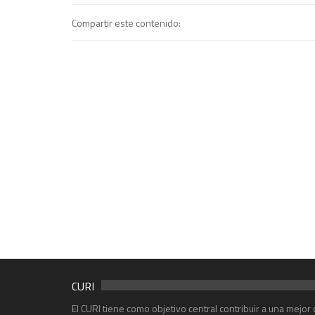
Compartir este contenido:
CURI
El CURI tiene como objetivo central contribuir a una mejo