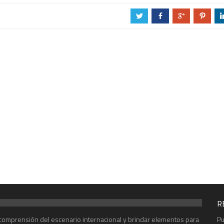
a
b
c
d
R
r comprensión del escenario internacional y brindar elementos para
Pu