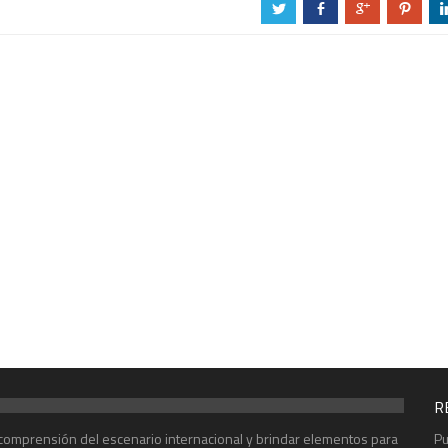
a
b
c
d
R
r comprensión del escenario internacional y brindar elementos para
Pu