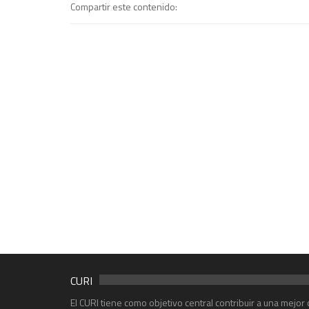
Compartir este contenido:
CURI
El CURI tiene como objetivo central contribuir a una mejo