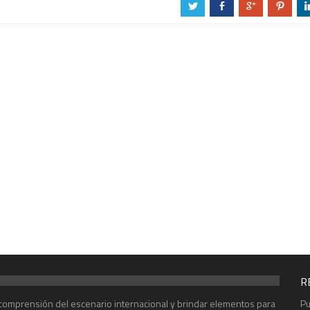
a
b
c
d
R
r comprensión del escenario internacional y brindar elementos para
Pu