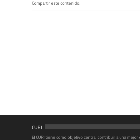
Compartir este contenido:
CURI
El CURI tiene como objetivo central contribuir a una mejo