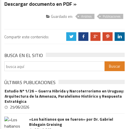
Descargar documento en PDF »
Guardado en:
Análisis
Publicaciones
Compartir este contenido:
a
b
c
d
j
BUSCA EN EL SITIO
ÚLTIMAS PUBLICACIONES
Estudio Nº 1/26 – Guerra Hibrida y Narcoterrorismo en Uruguay:
Arquitectura de la Amenaza, Paralelismo Histórico y Respuesta
Estratégica
25/06/2026
«Los haitianos que se fueron» por Dr. Gabriel
Bidegain Greising