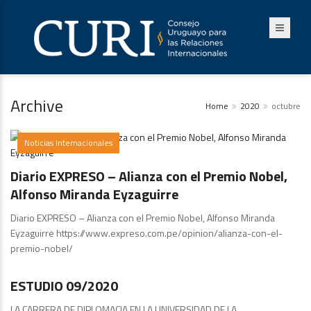
Archive
Home
2020
octubre
Noticias Internacionales
Diario EXPRESO – Alianza con el Premio Nobel,
Alfonso Miranda Eyzaguirre
Diario EXPRESO – Alianza con el Premio Nobel, Alfonso Miranda
Eyzaguirre https://www.expreso.com.pe/opinion/alianza-con-el-
premio-nobel/
Publicaciones
ESTUDIO 09/2020
LA CARRERA DE DIPLOMACIA EN LA UNIVERSIDAD DE LA