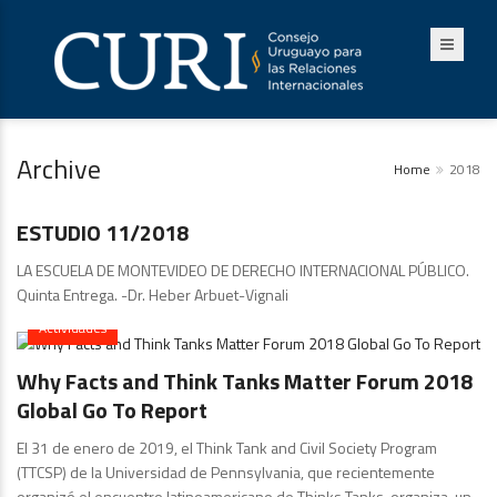
Archive
Home
2018
Publicaciones
ESTUDIO 11/2018
LA ESCUELA DE MONTEVIDEO DE DERECHO INTERNACIONAL PÚBLICO.
Quinta Entrega. -Dr. Heber Arbuet-Vignali
Actividades
Why Facts and Think Tanks Matter Forum 2018
Global Go To Report
El 31 de enero de 2019, el Think Tank and Civil Society Program
(TTCSP) de la Universidad de Pennsylvania, que recientemente
organizó el encuentro latinoamericano de Thinks Tanks, organiza un