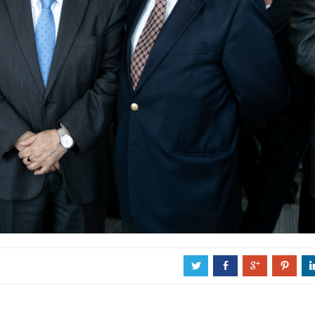
a
b
c
d